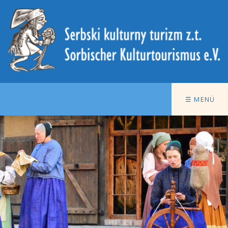
☰ MENÜ