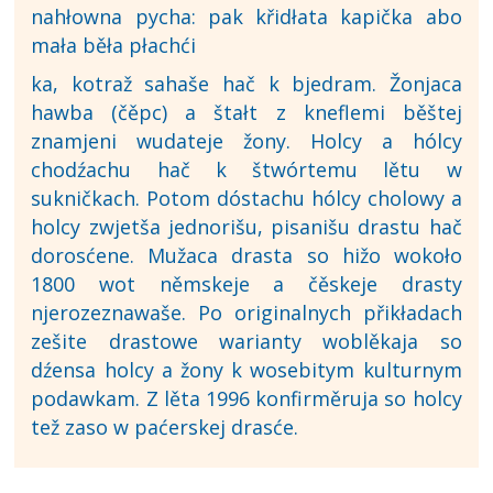
nahłowna pycha: pak křidłata kapička abo
mała běła płachći
ka, kotraž sahaše hač k bjedram. Žonjaca
hawba (čěpc) a štałt z kneflemi běštej
znamjeni wudateje žony. Holcy a hólcy
chodźachu hač k štwórtemu lětu w
sukničkach. Potom dóstachu hólcy cholowy a
holcy zwjetša jednorišu, pisanišu drastu hač
dorosćene. Mužaca drasta so hižo wokoło
1800 wot němskeje a čěskeje drasty
njerozeznawaše. Po originalnych přikładach
zešite drastowe warianty woblěkaja so
dźensa holcy a žony k wosebitym kulturnym
podawkam. Z lěta 1996 konfirměruja so holcy
tež zaso w paćerskej drasće.