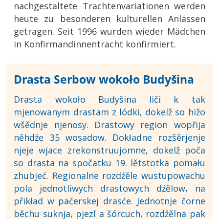
nachgestaltete Trachtenvariationen werden
heute zu besonderen kulturellen Anlässen
getragen. Seit 1996 wurden wieder Mädchen
in Konfirmandinnentracht konfirmiert.
Drasta Serbow wokoło Budyšina
Drasta wokoło Budyšina Iiči k tak
mjenowanym drastam z lódki, dokelž so hižo
wšědnje njenosy. Drastowy region wopřija
něhdźe 35 wosadow. Dokładne rozšěrjenje
njeje wjace zrekonstruujomne, dokelž poča
so drasta na spočatku 19. lětstotka pomału
zhubjeć. Regionalne rozdźěle wustupowachu
pola jednotliwych drastowych dźělow, na
přikład w paćerskej drasće. Jednotnje čorne
běchu suknja, pjezl a šórcuch, rozdźělna pak