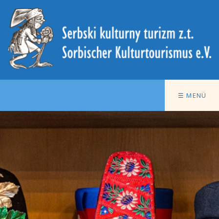
☰ MENÜ