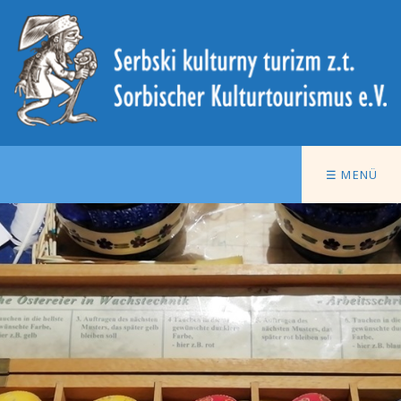
☰ MENÜ