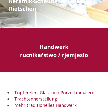
Keramik-Scheune im Erlichthof
Rietschen
Handwerk
rucnikaŕstwo / rjemjesło
Töpfereien, Glas- und Porzellanmalerei
Trachtenherstellung
mehr traditionelles Handwerk