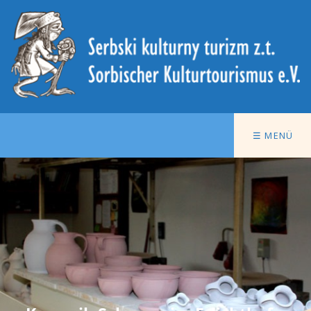
☰ MENÜ