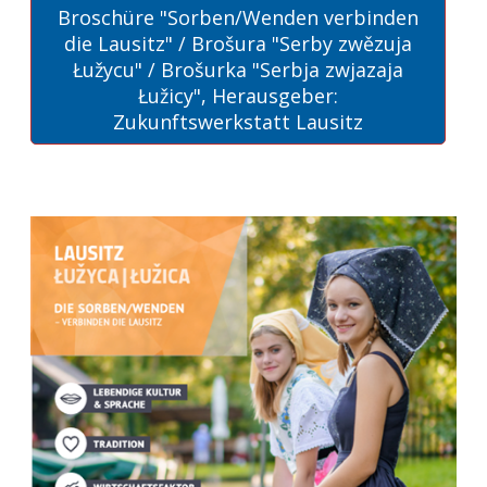
Broschüre "Sorben/Wenden verbinden
die Lausitz" / Brošura "Serby zwězuja
Łužycu" / Brošurka "Serbja zwjazaja
Łužicy", Herausgeber:
Zukunftswerkstatt Lausitz