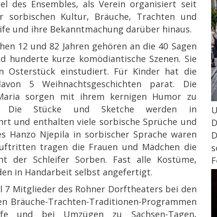
l des Ensembles, als Verein organisiert seit
r sorbischen Kultur, Bräuche, Trachten und
eife und ihre Bekanntmachung darüber hinaus.
hen 12 und 82 Jahren gehören an die 40 Sagen
d hunderte kurze komödiantische Szenen. Sie
 Osterstück einstudiert. Für Kinder hat die
avon 5 Weihnachtsgeschichten parat. Die
 Maria sorgen mit ihrem kernigen Humor zu
. Die Stücke und Sketche werden in
U
t und enthalten viele sorbische Sprüche und
D
s Hanzo Njepila in sorbischer Sprache waren
D
ftritten tragen die Frauen und Mädchen die
s
t der Schleifer Sorben. Fast alle Kostüme,
F
den in Handarbeit selbst angefertigt.
l 7 Mitglieder des Rohner Dorftheaters bei den
den Bräuche-Trachten-Traditionen-Programmen
eife und bei Umzügen zu Sachsen-Tagen,