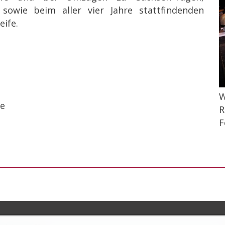
 sowie beim aller vier Jahre stattfindenden
eife.
W
de
R
F